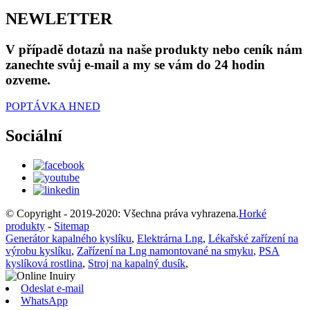
NEWLETTER
V případě dotazů na naše produkty nebo ceník nám
zanechte svůj e-mail a my se vám do 24 hodin
ozveme.
POPTÁVKA HNED
Sociální
© Copyright - 2019-2020: Všechna práva vyhrazena.
Horké
produkty
-
Sitemap
Generátor kapalného kyslíku
,
Elektrárna Lng
,
Lékařské zařízení na
výrobu kyslíku
,
Zařízení na Lng namontované na smyku
,
PSA
kyslíková rostlina
,
Stroj na kapalný dusík
,
Odeslat e-mail
WhatsApp