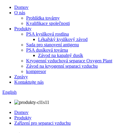
Domov
O nás
Prohlídka továrny
Kvalifikace společnosti
Produkty
PSA kyslíková rostlina
Lékařský kyslíkový závod
Sada pro stanovení antigenu
PSA dusíková továrna
Závod na kapalný dusík
Kryogenní vzduchová separace Oxygen Plant
Závod na kryogenní separaci vzduchu
kompresor
Zprávy
Kontaktujte nás
English
Domov
Produkty
Zařízení pro separaci vzduchu