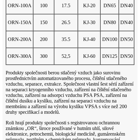
ORN-100A
100
17.5
KJ-20
DN65
DN40
ORN-150A
150
26.5
KJ-30
DN80
DN40
ORN-200A
200
35.5
KJ-40
DN100
DN50
ORN-300A
300
52,5
KJ-60
DN125
DN50
Produkty společnosti berou stlačený vzduch jako surovinu
prostřednictvím automatizovaného procesu, čištění stlačeného
vzduchu, separace, extrakce. Společnost vlastní šest sérií zařízení
na separaci kryogenního vzduchu, zařízení na čištění stlačeného
vzduchu, zařízení na adsorpci vzduchu PSA PSA, zařízení na
čištění dusíku a kyslíku, zařízení na separaci vzduchu na
membránu a zařízení na výrobu kyslíku VPSA s více než 200
druhy specifikací a modelů.
Roli hrají produkty společnosti s registrovanou ochrannou
známkou „OR“, široce používané v hutním uhlí, silové
elektronice, petrochemii, biologické medicíně, gumárenském
průmyslu, textilním a chemickém průmyslu, konzervování