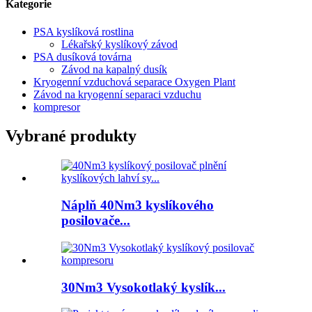
Kategorie
PSA kyslíková rostlina
Lékařský kyslíkový závod
PSA dusíková továrna
Závod na kapalný dusík
Kryogenní vzduchová separace Oxygen Plant
Závod na kryogenní separaci vzduchu
kompresor
Vybrané produkty
Náplň 40Nm3 kyslíkového
posilovače...
30Nm3 Vysokotlaký kyslík...