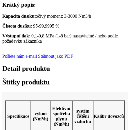
Krátký popis:
Kapacita dusíku
točivý moment: 3-3000 Nm3/h
Čistota dusíku
: 95-99,9995 %
Výstupní tlak
: 0,1-0,8 MPa (1-8 bar) nastavitelné / nebo podle
požadavku zákazníka
Pošlete nám e-mail
Stáhnout jako PDF
Detail produktu
Štítky produktu
Efektivní
systém
výkon
spotřeba
Specifikace
čištění
Kalibr dovozců
(Nm³/h)
plynu
vzduchu
(Nm³/h)