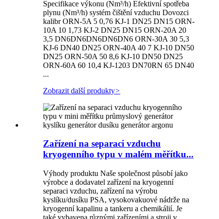
Specifikace výkonu (Nm³/h) Efektivní spotřeba
plynu (Nm³/h) systém čištění vzduchu Dovozci
kalibr ORN-5A 5 0,76 KJ-1 DN25 DN15 ORN-
10A 10 1,73 KJ-2 DN25 DN15 ORN-20A 20
3,5 DN6DN6DN6DN6DN6 ORN-30A 30 5,3
KJ-6 DN40 DN25 ORN-40A 40 7 KJ-10 DN50
DN25 ORN-50A 50 8,6 KJ-10 DN50 DN25
ORN-60A 60 10,4 KJ-1203 DN70RN 65 DN40
...
Zobrazit další produkty
>
Zařízení na separaci vzduchu
kryogenního typu v malém měřítku...
Výhody produktu Naše společnost působí jako
výrobce a dodavatel zařízení na kryogenní
separaci vzduchu, zařízení na výrobu
kyslíku/dusíku PSA, vysokovakuové nádrže na
kryogenní kapalinu a tankeru a chemikálií. Je
také vybavena různými zařízeními a stroji v