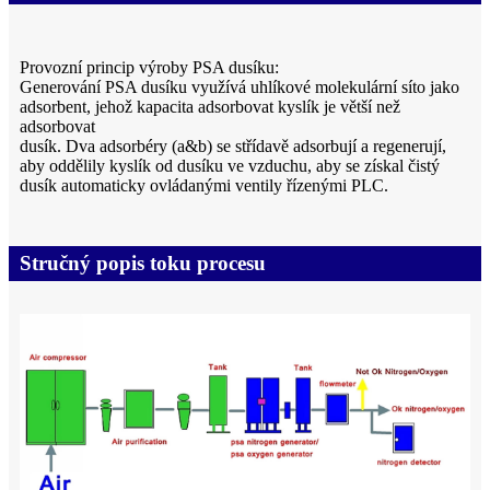
Provozní princip výroby PSA dusíku:
Generování PSA dusíku využívá uhlíkové molekulární síto jako
adsorbent, jehož kapacita adsorbovat kyslík je větší než
adsorbovat
dusík. Dva adsorbéry (a&b) se střídavě adsorbují a regenerují,
aby oddělily kyslík od dusíku ve vzduchu, aby se získal čistý
dusík automaticky ovládanými ventily řízenými PLC.
Stručný popis toku procesu