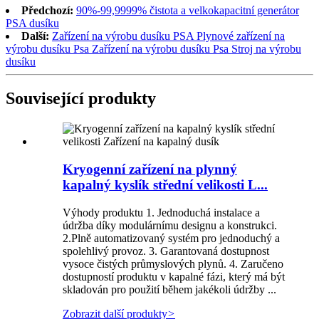
Předchozí:
90%-99,9999% čistota a velkokapacitní generátor
PSA dusíku
Další:
Zařízení na výrobu dusíku PSA Plynové zařízení na
výrobu dusíku Psa Zařízení na výrobu dusíku Psa Stroj na výrobu
dusíku
Související produkty
Kryogenní zařízení na plynný
kapalný kyslík střední velikosti L...
Výhody produktu 1. Jednoduchá instalace a
údržba díky modulárnímu designu a konstrukci.
2.Plně automatizovaný systém pro jednoduchý a
spolehlivý provoz. 3. Garantovaná dostupnost
vysoce čistých průmyslových plynů. 4. Zaručeno
dostupností produktu v kapalné fázi, který má být
skladován pro použití během jakékoli údržby ...
Zobrazit další produkty
>