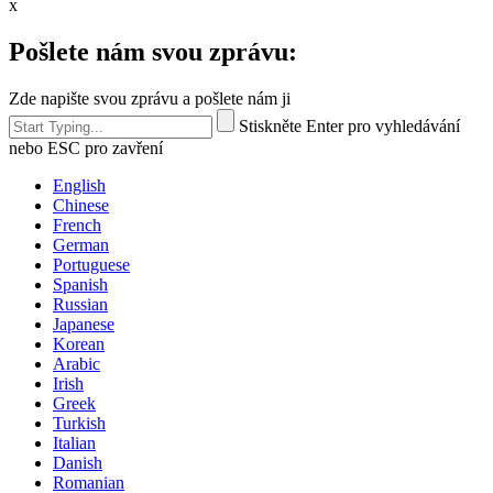
x
Pošlete nám svou zprávu:
Zde napište svou zprávu a pošlete nám ji
Stiskněte Enter pro vyhledávání
nebo ESC pro zavření
English
Chinese
French
German
Portuguese
Spanish
Russian
Japanese
Korean
Arabic
Irish
Greek
Turkish
Italian
Danish
Romanian