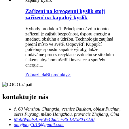
Zařízení na kryogenní kyslík stojí
zařízení na kapalný kyslík
Výhody produktu 1: Principem návrhu tohoto
zařízení je zajistit bezpečnost, úsporu energie a
snadnou obsluhu a údržbu. Technologie zaujímá
přední místo ve světě. Odpověď: Kupující
potřebuje spoustu kapalné výroby, takže
dodáváme proces recyklace vzduchu se středním
tlakem, abychom ušetřili investice a spotřebu
energie....
Zobrazit další produkty
>
kontaktujte nás
č. 60 Wenzhou Changxia, vesnice Baishan, oblast Fuchun,
okres Fuyang, město Hangzhou, provincie Zhejiang, Čína
Mob/WhatsApp/WeChat: +86 18758037220
amyjiang1013@gmail.com