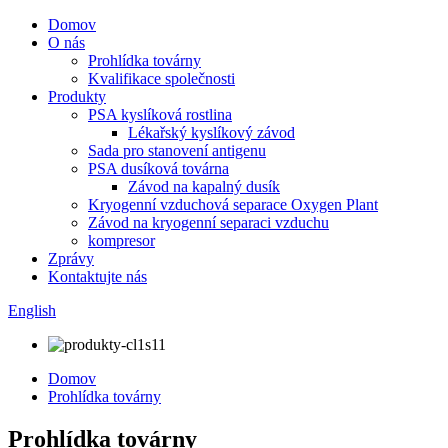
Domov
O nás
Prohlídka továrny
Kvalifikace společnosti
Produkty
PSA kyslíková rostlina
Lékařský kyslíkový závod
Sada pro stanovení antigenu
PSA dusíková továrna
Závod na kapalný dusík
Kryogenní vzduchová separace Oxygen Plant
Závod na kryogenní separaci vzduchu
kompresor
Zprávy
Kontaktujte nás
English
Domov
Prohlídka továrny
Prohlídka továrny