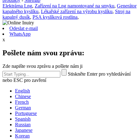
produkty
-
Sitemap
Elektrárna Lng
,
Zařízení na Lng namontované na smyku
,
Generátor
kapalného kyslíku
,
Lékařské zařízení na výrobu kyslíku
,
Stroj na
kapalný dusík
,
PSA kyslíková rostlina
,
Odeslat e-mail
WhatsApp
x
Pošlete nám svou zprávu:
Zde napište svou zprávu a pošlete nám ji
Stiskněte Enter pro vyhledávání
nebo ESC pro zavření
English
Chinese
French
German
Portuguese
Spanish
Russian
Japanese
Korean