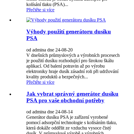
kolísání tlaku (PSA)...
Přečtěte si více
Výhody použití generátoru dusíku
PSA
od admina dne 24-08-20
V dnešních průmyslových a výrobních procesech
je použití dusíku rozhodující pro širokou škálu
aplikací. Od balení potravin až po výrobu
elektroniky hraje dusík zásadní roli při udržování
kvality produktů a bezpečných...
Přečtěte si více
Jak vybrat správný generátor dusíku
PSA pro vaše obchodní potřeby
od admina dne 24-08-14
Generátor dusíku PSA je zařízení vyrobené
pomocí adsorpční technologie s kolísáním tlaku,
která dokáže oddělit ze vzduchu vysoce čistý
dusík. V průmyslové výrobě a výrobních