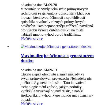
od admina dne 24-09-20
V neustále se vyvíjejícím světě průmyslových
technologií se generátory dusíku staly klíčovou
inovací, která svou účinností a spolehlivostí
způsobila revoluci v různých průmyslových
odvětvích. Tato nejmodernější zařízení, navržená
pro výrobu vysoce čistého dusíku na místě,
nabízejí mnoho výhod oproti tradičním...
Přečtěte si více
Maximalizujte účinnost s generátorem
dusíku
od admina dne 24-09-13
Chcete zlepšit efektivitu a snížit náklady ve
svých průmyslových provozech? Nehledejte nic
jiného než generátor dusíku. Tato inovativní
technologie mění způsob, jakým podniky
vyrábějí a využívají plynný dusík, a nabízí
širokou škálu výhod, které mohou mít významný
dopad...
Přečtěte si více