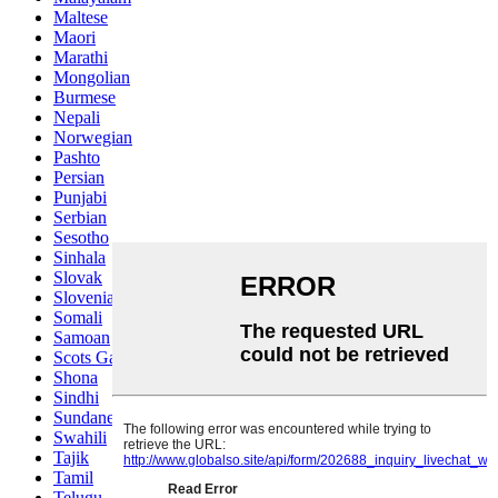
Maltese
Maori
Marathi
Mongolian
Burmese
Nepali
Norwegian
Pashto
Persian
Punjabi
Serbian
Sesotho
Sinhala
Slovak
Slovenian
Somali
Samoan
Scots Gaelic
Shona
Sindhi
Sundanese
Swahili
Tajik
Tamil
Telugu