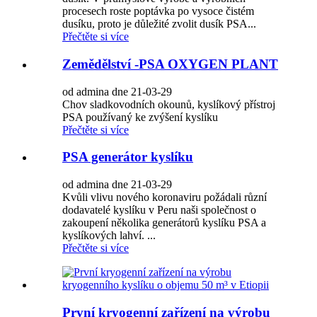
procesech roste poptávka po vysoce čistém
dusíku, proto je důležité zvolit dusík PSA...
Přečtěte si více
Zemědělství -PSA OXYGEN PLANT
od admina dne 21-03-29
Chov sladkovodních okounů, kyslíkový přístroj
PSA používaný ke zvýšení kyslíku
Přečtěte si více
PSA generátor kyslíku
od admina dne 21-03-29
Kvůli vlivu nového koronaviru požádali různí
dodavatelé kyslíku v Peru naši společnost o
zakoupení několika generátorů kyslíku PSA a
kyslíkových lahví. ...
Přečtěte si více
První kryogenní zařízení na výrobu