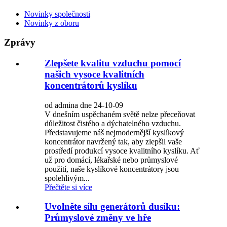
Novinky společnosti
Novinky z oboru
Zprávy
Zlepšete kvalitu vzduchu pomocí
našich vysoce kvalitních
koncentrátorů kyslíku
od admina dne 24-10-09
V dnešním uspěchaném světě nelze přeceňovat
důležitost čistého a dýchatelného vzduchu.
Představujeme náš nejmodernější kyslíkový
koncentrátor navržený tak, aby zlepšil vaše
prostředí produkcí vysoce kvalitního kyslíku. Ať
už pro domácí, lékařské nebo průmyslové
použití, naše kyslíkové koncentrátory jsou
spolehlivým...
Přečtěte si více
Uvolněte sílu generátorů dusíku:
Průmyslové změny ve hře