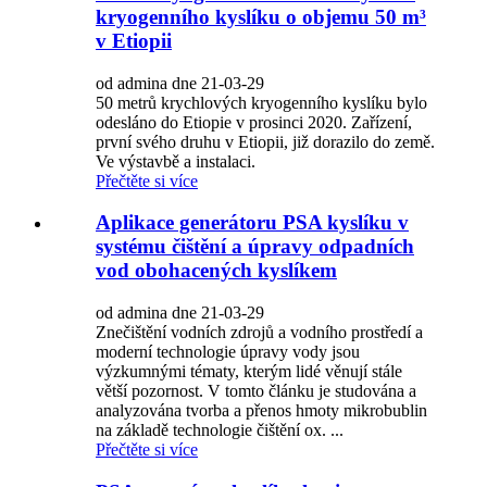
kryogenního kyslíku o objemu 50 m³
v Etiopii
od admina dne 21-03-29
50 metrů krychlových kryogenního kyslíku bylo
odesláno do Etiopie v prosinci 2020. Zařízení,
první svého druhu v Etiopii, již dorazilo do země.
Ve výstavbě a instalaci.
Přečtěte si více
Aplikace generátoru PSA kyslíku v
systému čištění a úpravy odpadních
vod obohacených kyslíkem
od admina dne 21-03-29
Znečištění vodních zdrojů a vodního prostředí a
moderní technologie úpravy vody jsou
výzkumnými tématy, kterým lidé věnují stále
větší pozornost. V tomto článku je studována a
analyzována tvorba a přenos hmoty mikrobublin
na základě technologie čištění ox. ...
Přečtěte si více