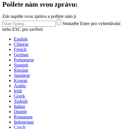
Pošlete nám svou zprávu:
Zde napište svou zprávu a pošlete nám ji
Stiskněte Enter pro vyhledávání
nebo ESC pro zavření
English
Chinese
French
German
Portuguese
Spanish
Russian
Japanese
Korean
Arabic
Irish
Greek
Turkish
Italian
Danish
Romanian
Indonesian
Czech