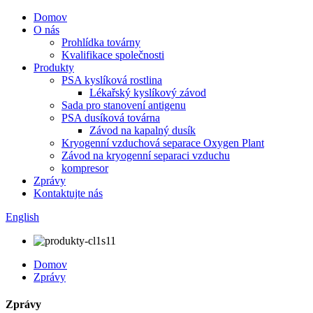
Domov
O nás
Prohlídka továrny
Kvalifikace společnosti
Produkty
PSA kyslíková rostlina
Lékařský kyslíkový závod
Sada pro stanovení antigenu
PSA dusíková továrna
Závod na kapalný dusík
Kryogenní vzduchová separace Oxygen Plant
Závod na kryogenní separaci vzduchu
kompresor
Zprávy
Kontaktujte nás
English
Domov
Zprávy
Zprávy