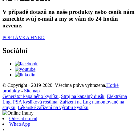
V případě dotazů na naše produkty nebo ceník nám
zanechte svůj e-mail a my se vám do 24 hodin
ozveme.
POPTÁVKA HNED
Sociální
© Copyright - 2019-2020: Všechna práva vyhrazena.
Horké
produkty
-
Sitemap
Generátor kapalného kyslíku
,
Stroj na kapalný dusík
,
Elektrárna
Lng
,
PSA kyslíková rostlina
,
Zařízení na Lng namontované na
smyku
,
Lékařské zařízení na výrobu kyslíku
,
Odeslat e-mail
WhatsApp
x