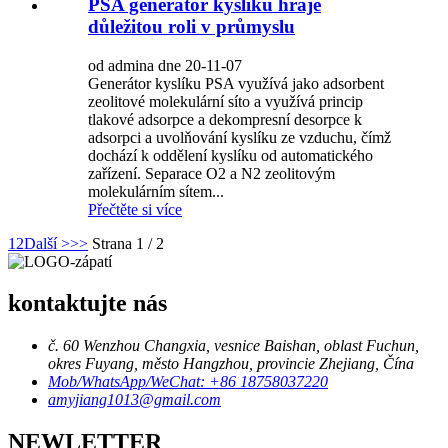
PSA generátor kyslíku hraje
důležitou roli v průmyslu
od admina dne 20-11-07
Generátor kyslíku PSA využívá jako adsorbent
zeolitové molekulární síto a využívá princip
tlakové adsorpce a dekompresní desorpce k
adsorpci a uvolňování kyslíku ze vzduchu, čímž
dochází k oddělení kyslíku od automatického
zařízení. Separace O2 a N2 zeolitovým
molekulárním sítem...
Přečtěte si více
1
2
Další >
>>
Strana 1 / 2
kontaktujte nás
č. 60 Wenzhou Changxia, vesnice Baishan, oblast Fuchun,
okres Fuyang, město Hangzhou, provincie Zhejiang, Čína
Mob/WhatsApp/WeChat: +86 18758037220
amyjiang1013@gmail.com
NEWLETTER