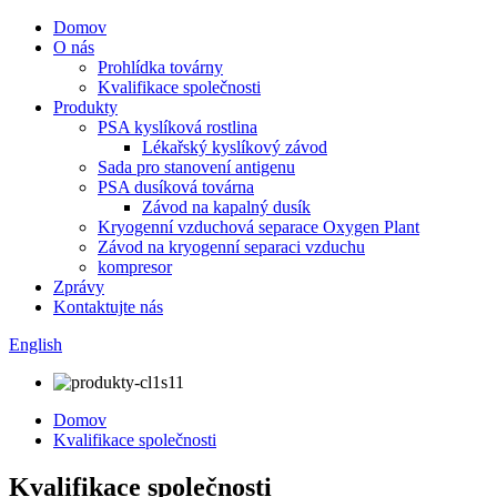
Domov
O nás
Prohlídka továrny
Kvalifikace společnosti
Produkty
PSA kyslíková rostlina
Lékařský kyslíkový závod
Sada pro stanovení antigenu
PSA dusíková továrna
Závod na kapalný dusík
Kryogenní vzduchová separace Oxygen Plant
Závod na kryogenní separaci vzduchu
kompresor
Zprávy
Kontaktujte nás
English
Domov
Kvalifikace společnosti
Kvalifikace společnosti