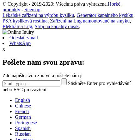
© Copyright - 2019-2020: Všechna práva vyhrazena.
Horké
produkty
-
Sitemap
Lékařské zařízení na výrobu kyslíku
,
Generátor kapalného kyslíku
,
PSA kyslíková rostlina
,
Zařízení na Lng namontované na smyku
,
Elektrárna Lng
,
Stroj na kapalný dusík
,
Odeslat e-mail
WhatsApp
x
Pošlete nám svou zprávu:
Zde napište svou zprávu a pošlete nám ji
Stiskněte Enter pro vyhledávání
nebo ESC pro zavření
English
Chinese
French
German
Portuguese
Spanish
Russian
Japanese