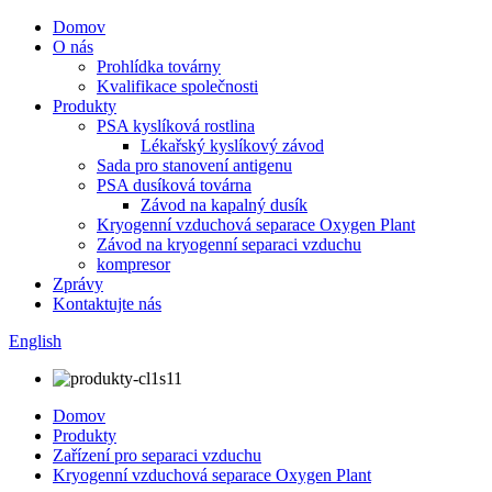
Domov
O nás
Prohlídka továrny
Kvalifikace společnosti
Produkty
PSA kyslíková rostlina
Lékařský kyslíkový závod
Sada pro stanovení antigenu
PSA dusíková továrna
Závod na kapalný dusík
Kryogenní vzduchová separace Oxygen Plant
Závod na kryogenní separaci vzduchu
kompresor
Zprávy
Kontaktujte nás
English
Domov
Produkty
Zařízení pro separaci vzduchu
Kryogenní vzduchová separace Oxygen Plant