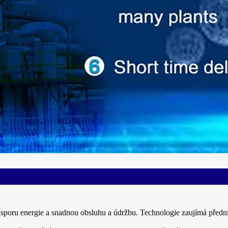
 úsporu energie a snadnou obsluhu a údržbu. Technologie zaujímá přední