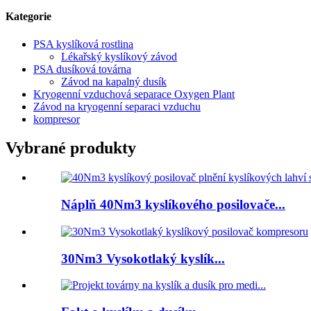
Kategorie
PSA kyslíková rostlina
Lékařský kyslíkový závod
PSA dusíková továrna
Závod na kapalný dusík
Kryogenní vzduchová separace Oxygen Plant
Závod na kryogenní separaci vzduchu
kompresor
Vybrané produkty
Náplň 40Nm3 kyslíkového posilovače...
30Nm3 Vysokotlaký kyslík...