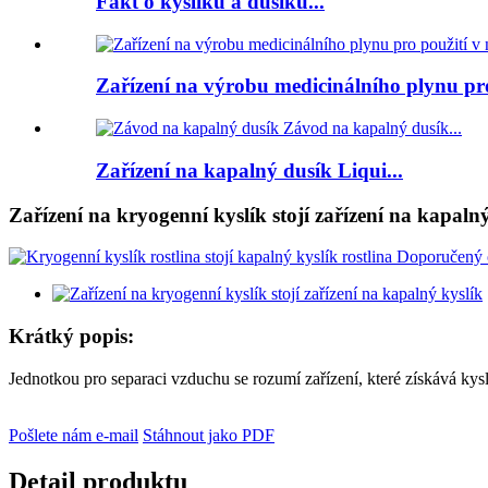
Fakt o kyslíku a dusíku...
Zařízení na výrobu medicinálního plynu pro
Zařízení na kapalný dusík Liqui...
Zařízení na kryogenní kyslík stojí zařízení na kapalný
Krátký popis:
Jednotkou pro separaci vzduchu se rozumí zařízení, které získává kys
Pošlete nám e-mail
Stáhnout jako PDF
Detail produktu