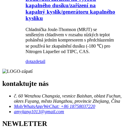
kapalného dusíku/zařízení na
kapalný kyslík/generátoru kapalného
kyslíku
Chladnička Joule-Thomson (MRJT) se
smíšeným chladivem v rozsahu nízkých teplot
poháněná jedním kompresorem s předchlazením
se používá ke zkapalnění dusíku (-180 ℃) pro
Nitrogen Liquefier od TIPC, CAS.
dotaz
detail
kontaktujte nás
č. 60 Wenzhou Changxia, vesnice Baishan, oblast Fuchun,
okres Fuyang, město Hangzhou, provincie Zhejiang, Čína
Mob/WhatsApp/WeChat: +86 18758037220
amyjiang1013@gmail.com
NEWLETTER