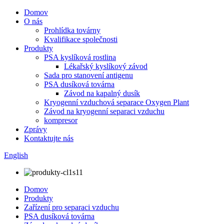
Domov
O nás
Prohlídka továrny
Kvalifikace společnosti
Produkty
PSA kyslíková rostlina
Lékařský kyslíkový závod
Sada pro stanovení antigenu
PSA dusíková továrna
Závod na kapalný dusík
Kryogenní vzduchová separace Oxygen Plant
Závod na kryogenní separaci vzduchu
kompresor
Zprávy
Kontaktujte nás
English
Domov
Produkty
Zařízení pro separaci vzduchu
PSA dusíková továrna