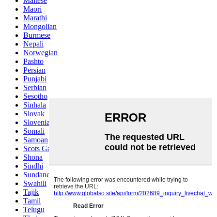
Maltese
Maori
Marathi
Mongolian
Burmese
Nepali
Norwegian
Pashto
Persian
Punjabi
Serbian
Sesotho
Sinhala
Slovak
Slovenian
Somali
Samoan
Scots Gaelic
Shona
Sindhi
Sundanese
Swahili
Tajik
Tamil
Telugu