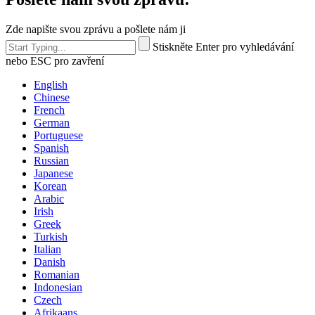
Zde napište svou zprávu a pošlete nám ji
Stiskněte Enter pro vyhledávání
nebo ESC pro zavření
English
Chinese
French
German
Portuguese
Spanish
Russian
Japanese
Korean
Arabic
Irish
Greek
Turkish
Italian
Danish
Romanian
Indonesian
Czech
Afrikaans