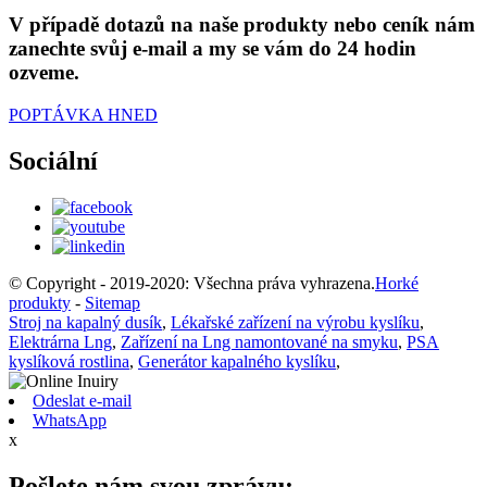
V případě dotazů na naše produkty nebo ceník nám
zanechte svůj e-mail a my se vám do 24 hodin
ozveme.
POPTÁVKA HNED
Sociální
© Copyright - 2019-2020: Všechna práva vyhrazena.
Horké
produkty
-
Sitemap
Stroj na kapalný dusík
,
Lékařské zařízení na výrobu kyslíku
,
Elektrárna Lng
,
Zařízení na Lng namontované na smyku
,
PSA
kyslíková rostlina
,
Generátor kapalného kyslíku
,
Odeslat e-mail
WhatsApp
x
Pošlete nám svou zprávu: