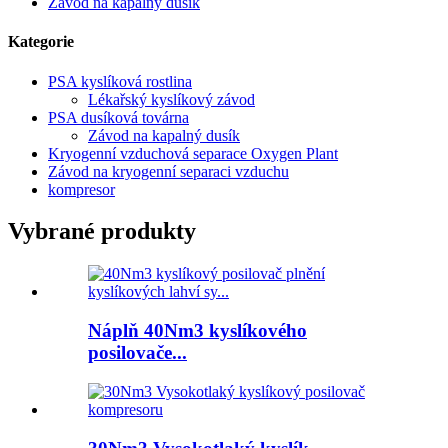
Závod na kapalný dusík
Kategorie
PSA kyslíková rostlina
Lékařský kyslíkový závod
PSA dusíková továrna
Závod na kapalný dusík
Kryogenní vzduchová separace Oxygen Plant
Závod na kryogenní separaci vzduchu
kompresor
Vybrané produkty
Náplň 40Nm3 kyslíkového
posilovače...