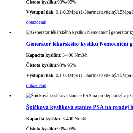
Čistota kyslíku
:93%-95%
Výstupní tlak
: 0,1-0,3Mpa (1-3bar)nastavitelný/15Mpa N
dotaz
detail
Generátor lékařského kyslíku Nemocniční ge
Kapacita kyslíku
: 3-400 Nm3/h
Čistota kyslíku
:93%-95%
Výstupní tlak
: 0,1-0,3Mpa (1-3bar)nastavitelný/15Mpa N
dotaz
detail
Špičková kyslíková stanice PSA na prodej ho
Kapacita kyslíku
: 3-400 Nm3/h
Čistota kyslíku
:93%-95%