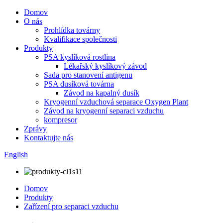
Domov
O nás
Prohlídka továrny
Kvalifikace společnosti
Produkty
PSA kyslíková rostlina
Lékařský kyslíkový závod
Sada pro stanovení antigenu
PSA dusíková továrna
Závod na kapalný dusík
Kryogenní vzduchová separace Oxygen Plant
Závod na kryogenní separaci vzduchu
kompresor
Zprávy
Kontaktujte nás
English
Domov
Produkty
Zařízení pro separaci vzduchu