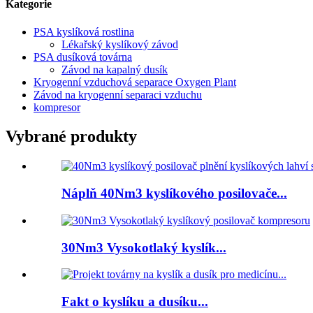
Kategorie
PSA kyslíková rostlina
Lékařský kyslíkový závod
PSA dusíková továrna
Závod na kapalný dusík
Kryogenní vzduchová separace Oxygen Plant
Závod na kryogenní separaci vzduchu
kompresor
Vybrané produkty
Náplň 40Nm3 kyslíkového posilovače...
30Nm3 Vysokotlaký kyslík...
Fakt o kyslíku a dusíku...