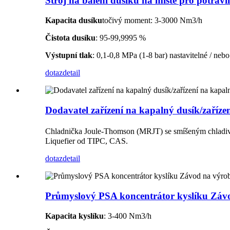
Stroj na balení dusíku na místě pro potra
Kapacita dusíku
točivý moment: 3-3000 Nm3/h
Čistota dusíku
: 95-99,9995 %
Výstupní tlak
: 0,1-0,8 MPa (1-8 bar) nastavitelné / ne
dotaz
detail
Dodavatel zařízení na kapalný dusík/zaříze
Chladnička Joule-Thomson (MRJT) se smíšeným chladive
Liquefier od TIPC, CAS.
dotaz
detail
Průmyslový PSA koncentrátor kyslíku Závod
Kapacita kyslíku
: 3-400 Nm3/h