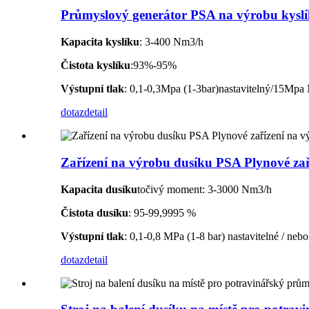
Průmyslový generátor PSA na výrobu kyslí
Kapacita kyslíku
: 3-400 Nm3/h
Čistota kyslíku
:93%-95%
Výstupní tlak
: 0,1-0,3Mpa (1-3bar)nastavitelný/15Mpa N
dotaz
detail
Zařízení na výrobu dusíku PSA Plynové zař
Kapacita dusíku
točivý moment: 3-3000 Nm3/h
Čistota dusíku
: 95-99,9995 %
Výstupní tlak
: 0,1-0,8 MPa (1-8 bar) nastavitelné / ne
dotaz
detail