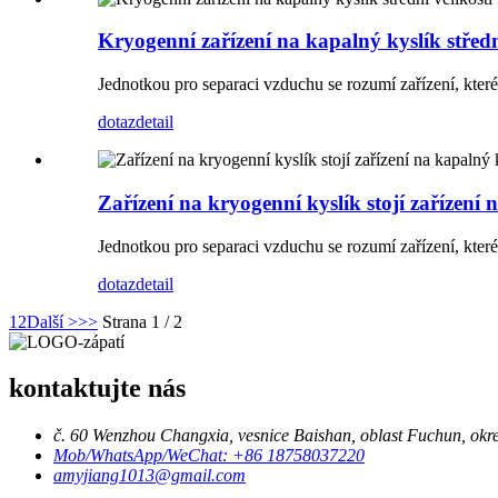
Kryogenní zařízení na kapalný kyslík středn
Jednotkou pro separaci vzduchu se rozumí zařízení, které
dotaz
detail
Zařízení na kryogenní kyslík stojí zařízení 
Jednotkou pro separaci vzduchu se rozumí zařízení, které
dotaz
detail
1
2
Další >
>>
Strana 1 / 2
kontaktujte nás
č. 60 Wenzhou Changxia, vesnice Baishan, oblast Fuchun, okr
Mob/WhatsApp/WeChat: +86 18758037220
amyjiang1013@gmail.com