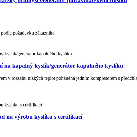
vinářský průmysl Generátor potravinářského dusíku
bo podle požadavku zákazníka
ní na kapalný kyslík/generátor kapalného kyslíku
m v rozsahu nízkých teplot poháněná jedním kompresorem s předchlaz
 na výrobu kyslíku s certifikací