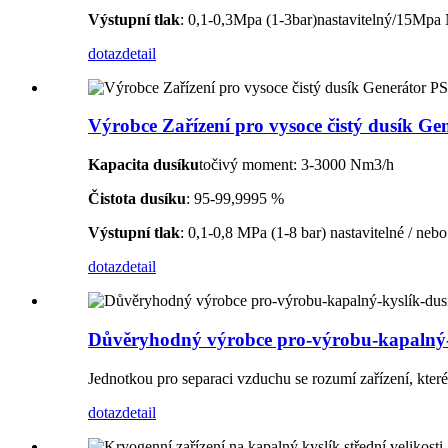
Výstupní tlak
: 0,1-0,3Mpa (1-3bar)nastavitelný/15Mpa N
dotaz
detail
Výrobce Zařízení pro vysoce čistý dusík G
Kapacita dusíku
točivý moment: 3-3000 Nm3/h
Čistota dusíku
: 95-99,9995 %
Výstupní tlak
: 0,1-0,8 MPa (1-8 bar) nastavitelné / ne
dotaz
detail
Důvěryhodný výrobce pro-výrobu-kapalný-
Jednotkou pro separaci vzduchu se rozumí zařízení, které
dotaz
detail