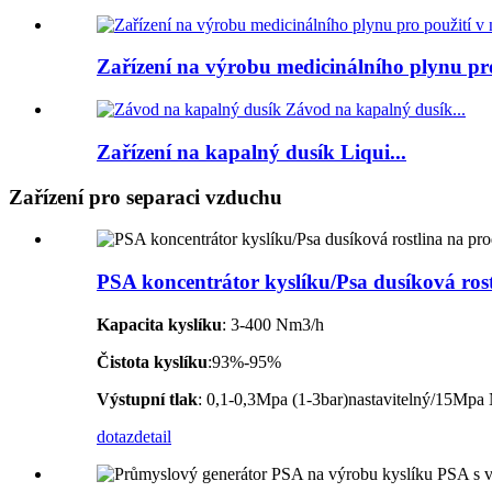
Zařízení na výrobu medicinálního plynu pro
Zařízení na kapalný dusík Liqui...
Zařízení pro separaci vzduchu
PSA koncentrátor kyslíku/Psa dusíková rost
Kapacita kyslíku
: 3-400 Nm3/h
Čistota kyslíku
:93%-95%
Výstupní tlak
: 0,1-0,3Mpa (1-3bar)nastavitelný/15Mpa N
dotaz
detail