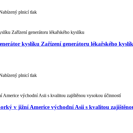
abízený plnicí tlak
nerátor kyslíku Zařízení generátoru lékařského kyslí
abízený plnicí tlak
rký v jižní Americe východní Asii s kvalitou zajištěn