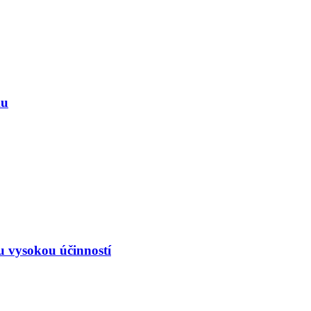
ku
ou vysokou účinností