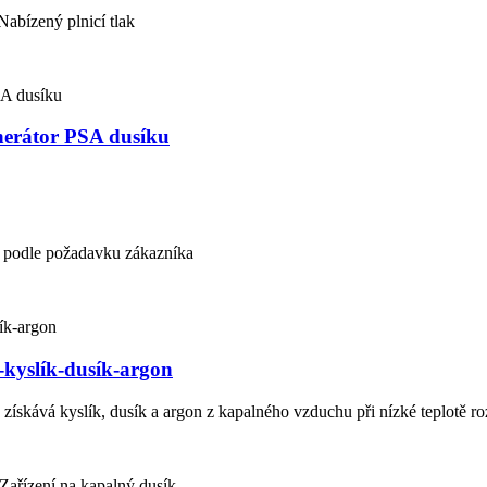
abízený plnicí tlak
enerátor PSA dusíku
bo podle požadavku zákazníka
kyslík-dusík-argon
 získává kyslík, dusík a argon z kapalného vzduchu při nízké teplotě r