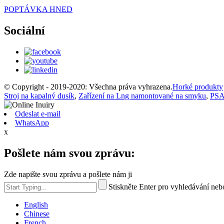
POPTÁVKA HNED
Sociální
© Copyright - 2019-2020: Všechna práva vyhrazena.
Horké produkty
Stroj na kapalný dusík
,
Zařízení na Lng namontované na smyku
,
PSA 
Odeslat e-mail
WhatsApp
x
Pošlete nám svou zprávu:
Zde napište svou zprávu a pošlete nám ji
Stiskněte Enter pro vyhledávání ne
English
Chinese
French