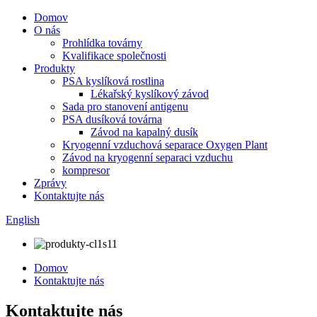
Domov
O nás
Prohlídka továrny
Kvalifikace společnosti
Produkty
PSA kyslíková rostlina
Lékařský kyslíkový závod
Sada pro stanovení antigenu
PSA dusíková továrna
Závod na kapalný dusík
Kryogenní vzduchová separace Oxygen Plant
Závod na kryogenní separaci vzduchu
kompresor
Zprávy
Kontaktujte nás
English
Domov
Kontaktujte nás
Kontaktujte nás