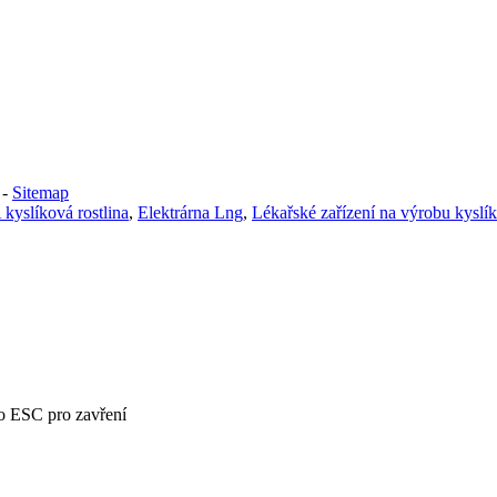
-
Sitemap
kyslíková rostlina
,
Elektrárna Lng
,
Lékařské zařízení na výrobu kyslí
bo ESC pro zavření