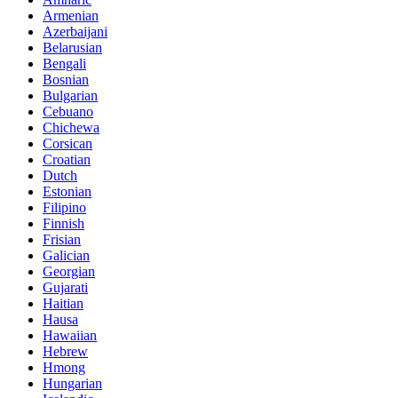
Armenian
Azerbaijani
Belarusian
Bengali
Bosnian
Bulgarian
Cebuano
Chichewa
Corsican
Croatian
Dutch
Estonian
Filipino
Finnish
Frisian
Galician
Georgian
Gujarati
Haitian
Hausa
Hawaiian
Hebrew
Hmong
Hungarian