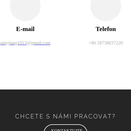
E-mail
Telefon
amyjiang1013@gmail.com
+86 18758037220
CHCETE S NÁMI PRACOVAT?
KONTAKTUJTE