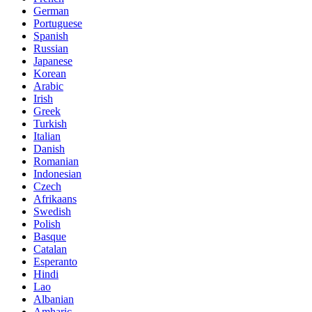
German
Portuguese
Spanish
Russian
Japanese
Korean
Arabic
Irish
Greek
Turkish
Italian
Danish
Romanian
Indonesian
Czech
Afrikaans
Swedish
Polish
Basque
Catalan
Esperanto
Hindi
Lao
Albanian
Amharic