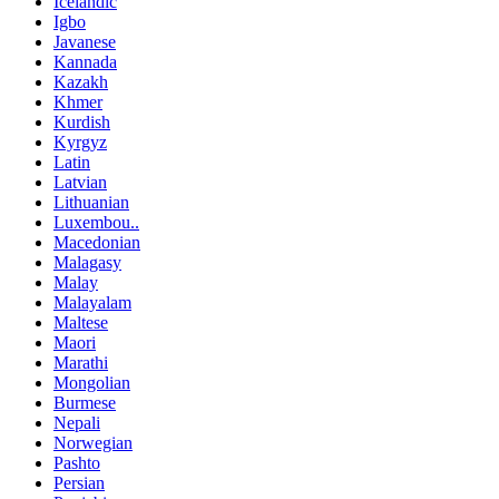
Icelandic
Igbo
Javanese
Kannada
Kazakh
Khmer
Kurdish
Kyrgyz
Latin
Latvian
Lithuanian
Luxembou..
Macedonian
Malagasy
Malay
Malayalam
Maltese
Maori
Marathi
Mongolian
Burmese
Nepali
Norwegian
Pashto
Persian