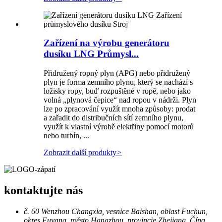
Zařízení na výrobu generátoru
dusíku LNG Průmysl...
Přidružený ropný plyn (APG) nebo přidružený
plyn je forma zemního plynu, který se nachází s
ložisky ropy, buď rozpuštěné v ropě, nebo jako
volná „plynová čepice“ nad ropou v nádrži. Plyn
lze po zpracování využít mnoha způsoby: prodat
a zařadit do distribučních sítí zemního plynu,
využít k vlastní výrobě elektřiny pomocí motorů
nebo turbín, ...
Zobrazit další produkty
>
kontaktujte nás
č. 60 Wenzhou Changxia, vesnice Baishan, oblast Fuchun,
okres Fuyang, město Hangzhou, provincie Zhejiang, Čína