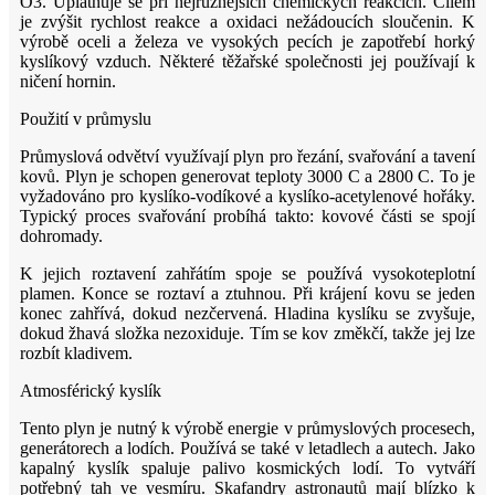
O3. Uplatňuje se při nejrůznějších chemických reakcích. Cílem
je zvýšit rychlost reakce a oxidaci nežádoucích sloučenin. K
výrobě oceli a železa ve vysokých pecích je zapotřebí horký
kyslíkový vzduch. Některé těžařské společnosti jej používají k
ničení hornin.
Použití v průmyslu
Průmyslová odvětví využívají plyn pro řezání, svařování a tavení
kovů. Plyn je schopen generovat teploty 3000 C a 2800 C. To je
vyžadováno pro kyslíko-vodíkové a kyslíko-acetylenové hořáky.
Typický proces svařování probíhá takto: kovové části se spojí
dohromady.
K jejich roztavení zahřátím spoje se používá vysokoteplotní
plamen. Konce se roztaví a ztuhnou. Při krájení kovu se jeden
konec zahřívá, dokud nezčervená. Hladina kyslíku se zvyšuje,
dokud žhavá složka nezoxiduje. Tím se kov změkčí, takže jej lze
rozbít kladivem.
Atmosférický kyslík
Tento plyn je nutný k výrobě energie v průmyslových procesech,
generátorech a lodích. Používá se také v letadlech a autech. Jako
kapalný kyslík spaluje palivo kosmických lodí. To vytváří
potřebný tah ve vesmíru. Skafandry astronautů mají blízko k