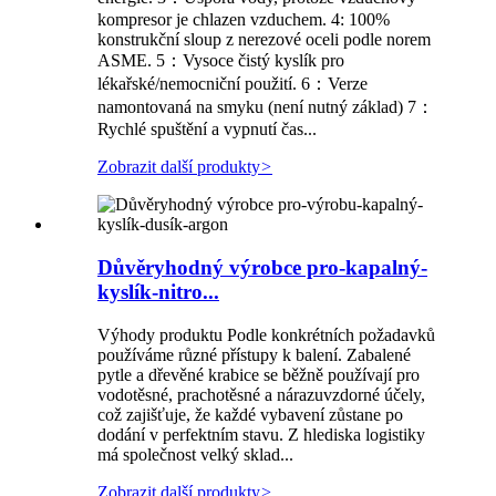
kompresor je chlazen vzduchem. 4: 100%
konstrukční sloup z nerezové oceli podle norem
ASME. 5：Vysoce čistý kyslík pro
lékařské/nemocniční použití. 6：Verze
namontovaná na smyku (není nutný základ) 7：
Rychlé spuštění a vypnutí čas...
Zobrazit další produkty
>
Důvěryhodný výrobce pro-kapalný-
kyslík-nitro...
Výhody produktu Podle konkrétních požadavků
používáme různé přístupy k balení. Zabalené
pytle a dřevěné krabice se běžně používají pro
vodotěsné, prachotěsné a nárazuvzdorné účely,
což zajišťuje, že každé vybavení zůstane po
dodání v perfektním stavu. Z hlediska logistiky
má společnost velký sklad...
Zobrazit další produkty
>