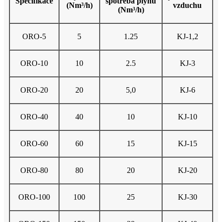
Specifikace
spotřeba plynu
(Nm³/h)
vzduchu
(Nm³/h)
ORO-5
5
1.25
KJ-1,2
ORO-10
10
2.5
KJ-3
ORO-20
20
5,0
KJ-6
ORO-40
40
10
KJ-10
ORO-60
60
15
KJ-15
ORO-80
80
20
KJ-20
ORO-100
100
25
KJ-30