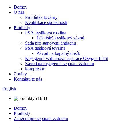
Domov
O nás
Prohlídka továrny
Kvalifikace společnosti
Produkty
PSA kyslíková rostlina
Lékařský kyslíkový závod
Sada pro stanovení antigenu
PSA dusíková továrna
Závod na kapalný dusík
Kryogenní vzduchová separace Oxygen Plant
Závod na kryogenní separaci vzduchu
kompresor
Zprávy
Kontaktujte nás
English
Domov
Produkty
Zařízení pro separaci vzduchu