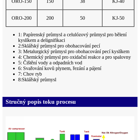
ORO-150
150
38
KJ-40
ORO-200
200
50
KJ-50
1: Papírenský průmysl a celulózový průmysl pro bělení
kyslíkem a delignifikaci
2:Sklářský průmysl pro obohacování pecí
3: Metalurgický průmysl pro obohacování pecí kyslíkem
4: Chemický průmysl pro oxidační reakce a pro spalovny
5: Čištění vody a odpadních vod
6: Svařování kovů plynem, řezání a pájení
7: Chov ryb
8:Sklářský průmysl
Stručný popis toku procesu