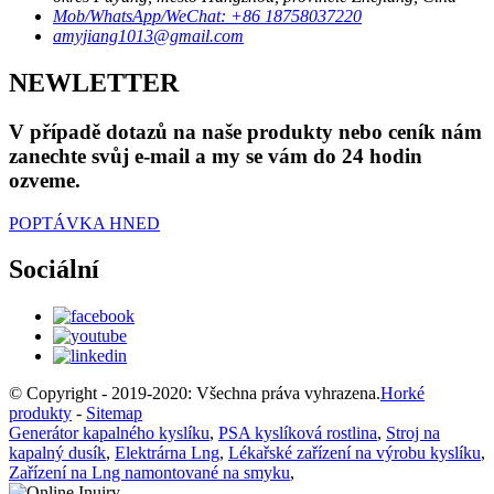
Mob/WhatsApp/WeChat: +86 18758037220
amyjiang1013@gmail.com
NEWLETTER
V případě dotazů na naše produkty nebo ceník nám
zanechte svůj e-mail a my se vám do 24 hodin
ozveme.
POPTÁVKA HNED
Sociální
© Copyright - 2019-2020: Všechna práva vyhrazena.
Horké
produkty
-
Sitemap
Generátor kapalného kyslíku
,
PSA kyslíková rostlina
,
Stroj na
kapalný dusík
,
Elektrárna Lng
,
Lékařské zařízení na výrobu kyslíku
,
Zařízení na Lng namontované na smyku
,