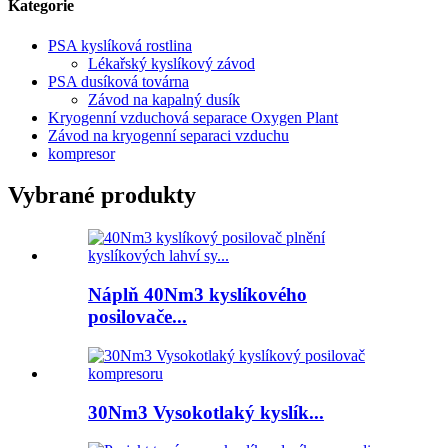
Kategorie
PSA kyslíková rostlina
Lékařský kyslíkový závod
PSA dusíková továrna
Závod na kapalný dusík
Kryogenní vzduchová separace Oxygen Plant
Závod na kryogenní separaci vzduchu
kompresor
Vybrané produkty
Náplň 40Nm3 kyslíkového
posilovače...
30Nm3 Vysokotlaký kyslík...