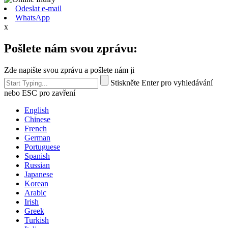
Odeslat e-mail
WhatsApp
x
Pošlete nám svou zprávu:
Zde napište svou zprávu a pošlete nám ji
Stiskněte Enter pro vyhledávání
nebo ESC pro zavření
English
Chinese
French
German
Portuguese
Spanish
Russian
Japanese
Korean
Arabic
Irish
Greek
Turkish