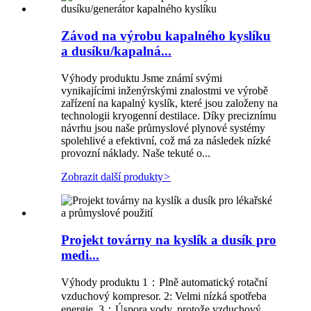
Závod na výrobu kapalného kyslíku
a dusíku/kapalná...
Výhody produktu Jsme známí svými
vynikajícími inženýrskými znalostmi ve výrobě
zařízení na kapalný kyslík, které jsou založeny na
technologii kryogenní destilace. Díky preciznímu
návrhu jsou naše průmyslové plynové systémy
spolehlivé a efektivní, což má za následek nízké
provozní náklady. Naše tekuté o...
Zobrazit další produkty
>
Projekt továrny na kyslík a dusík pro
medi...
Výhody produktu 1：Plně automatický rotační
vzduchový kompresor. 2: Velmi nízká spotřeba
energie. 3：Úspora vody, protože vzduchový