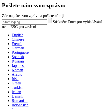
Pošlete nám svou zprávu:
Zde napište svou zprávu a pošlete nám ji
Stiskněte Enter pro vyhledávání
nebo ESC pro zavření
English
Chinese
French
German
Portuguese
Spanish
Russian
Japanese
Korean
Arabic
Irish
Greek
Turkish
Italian
Danish
Romanian
Indonesian