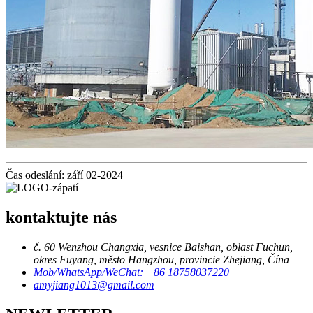
Čas odeslání: září 02-2024
kontaktujte nás
č. 60 Wenzhou Changxia, vesnice Baishan, oblast Fuchun,
okres Fuyang, město Hangzhou, provincie Zhejiang, Čína
Mob/WhatsApp/WeChat: +86 18758037220
amyjiang1013@gmail.com