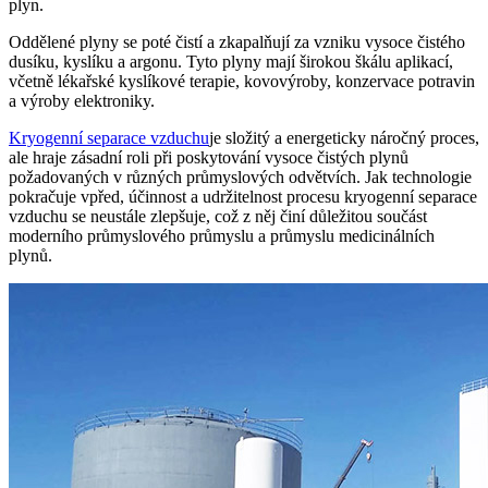
plyn.
Oddělené plyny se poté čistí a zkapalňují za vzniku vysoce čistého
dusíku, kyslíku a argonu. Tyto plyny mají širokou škálu aplikací,
včetně lékařské kyslíkové terapie, kovovýroby, konzervace potravin
a výroby elektroniky.
Kryogenní separace vzduchu
je složitý a energeticky náročný proces,
ale hraje zásadní roli při poskytování vysoce čistých plynů
požadovaných v různých průmyslových odvětvích. Jak technologie
pokračuje vpřed, účinnost a udržitelnost procesu kryogenní separace
vzduchu se neustále zlepšuje, což z něj činí důležitou součást
moderního průmyslového průmyslu a průmyslu medicinálních
plynů.