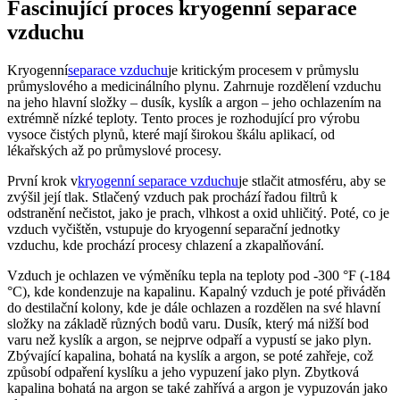
Fascinující proces kryogenní separace
vzduchu
Kryogenní
separace vzduchu
je kritickým procesem v průmyslu
průmyslového a medicinálního plynu. Zahrnuje rozdělení vzduchu
na jeho hlavní složky – dusík, kyslík a argon – jeho ochlazením na
extrémně nízké teploty. Tento proces je rozhodující pro výrobu
vysoce čistých plynů, které mají širokou škálu aplikací, od
lékařských až po průmyslové procesy.
První krok v
kryogenní separace vzduchu
je stlačit atmosféru, aby se
zvýšil její tlak. Stlačený vzduch pak prochází řadou filtrů k
odstranění nečistot, jako je prach, vlhkost a oxid uhličitý. Poté, co je
vzduch vyčištěn, vstupuje do kryogenní separační jednotky
vzduchu, kde prochází procesy chlazení a zkapalňování.
Vzduch je ochlazen ve výměníku tepla na teploty pod -300 °F (-184
°C), kde kondenzuje na kapalinu. Kapalný vzduch je poté přiváděn
do destilační kolony, kde je dále ochlazen a rozdělen na své hlavní
složky na základě různých bodů varu. Dusík, který má nižší bod
varu než kyslík a argon, se nejprve odpaří a vypustí se jako plyn.
Zbývající kapalina, bohatá na kyslík a argon, se poté zahřeje, což
způsobí odpaření kyslíku a jeho vypuzení jako plyn. Zbytková
kapalina bohatá na argon se také zahřívá a argon je vypuzován jako