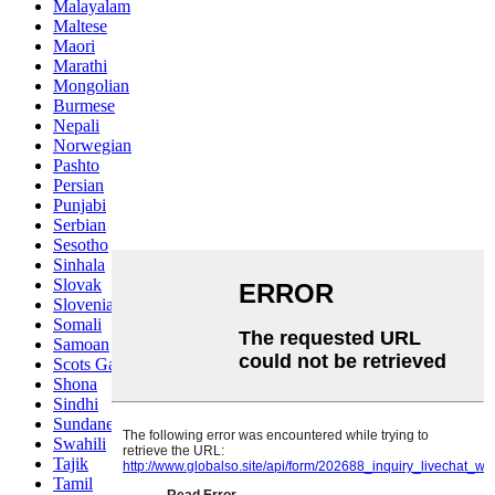
Malayalam
Maltese
Maori
Marathi
Mongolian
Burmese
Nepali
Norwegian
Pashto
Persian
Punjabi
Serbian
Sesotho
Sinhala
Slovak
Slovenian
Somali
Samoan
Scots Gaelic
Shona
Sindhi
Sundanese
Swahili
Tajik
Tamil