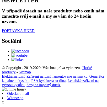
NEWLETTER
V případě dotazů na naše produkty nebo ceník nám
zanechte svůj e-mail a my se vám do 24 hodin
ozveme.
POPTÁVKA HNED
Sociální
© Copyright - 2019-2020: Všechna práva vyhrazena.
Horké
produkty
-
Sitemap
Elektrárna Lng
,
Zařízení na Lng namontované na smyku
,
Generátor
kapalného kyslíku
,
PSA kyslíková rostlina
,
Lékařské zařízení na
výrobu kyslíku
,
Stroj na kapalný dusík
,
Odeslat e-mail
WhatsApp
x