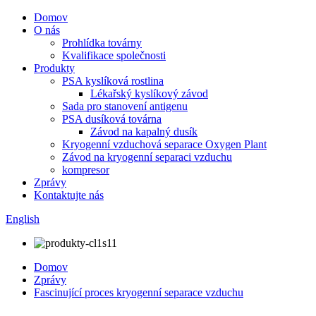
Domov
O nás
Prohlídka továrny
Kvalifikace společnosti
Produkty
PSA kyslíková rostlina
Lékařský kyslíkový závod
Sada pro stanovení antigenu
PSA dusíková továrna
Závod na kapalný dusík
Kryogenní vzduchová separace Oxygen Plant
Závod na kryogenní separaci vzduchu
kompresor
Zprávy
Kontaktujte nás
English
Domov
Zprávy
Fascinující proces kryogenní separace vzduchu