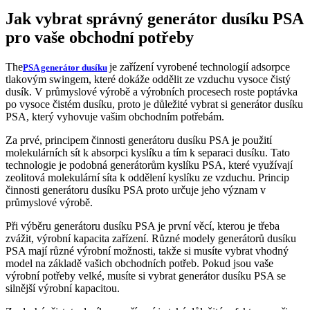
Jak vybrat správný generátor dusíku PSA
pro vaše obchodní potřeby
The
je zařízení vyrobené technologií adsorpce
PSA generátor dusíku
tlakovým swingem, které dokáže oddělit ze vzduchu vysoce čistý
dusík. V průmyslové výrobě a výrobních procesech roste poptávka
po vysoce čistém dusíku, proto je důležité vybrat si generátor dusíku
PSA, který vyhovuje vašim obchodním potřebám.
Za prvé, principem činnosti generátoru dusíku PSA je použití
molekulárních sít k absorpci kyslíku a tím k separaci dusíku. Tato
technologie je podobná generátorům kyslíku PSA, které využívají
zeolitová molekulární síta k oddělení kyslíku ze vzduchu. Princip
činnosti generátoru dusíku PSA proto určuje jeho význam v
průmyslové výrobě.
Při výběru generátoru dusíku PSA je první věcí, kterou je třeba
zvážit, výrobní kapacita zařízení. Různé modely generátorů dusíku
PSA mají různé výrobní možnosti, takže si musíte vybrat vhodný
model na základě vašich obchodních potřeb. Pokud jsou vaše
výrobní potřeby velké, musíte si vybrat generátor dusíku PSA se
silnější výrobní kapacitou.