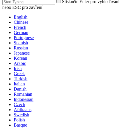
Stiskněte Enter pro vyhledávání
nebo ESC pro zavření
English
Chinese
French
German
Portuguese
Spanish
Russian
Japanese
Korean
Arabic
Irish
Greek
Turkish
Italian
Danish
Romanian
Indonesian
Czech
Afrikaans
Swedish
Polish
Basque