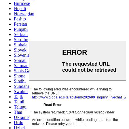
Burmese
Nepali
Norwegian
Pashto
Persian
Punjabi
Serbian
Sesotho
Sinhala
Slovak
Slovenian
Somali
Samoan
Scots Gaelic
Shona
Sindhi
Sundanese
Swahili
Tajik
Tamil
Telugu
Thai
Ukrainian
Urdu
Uzbek