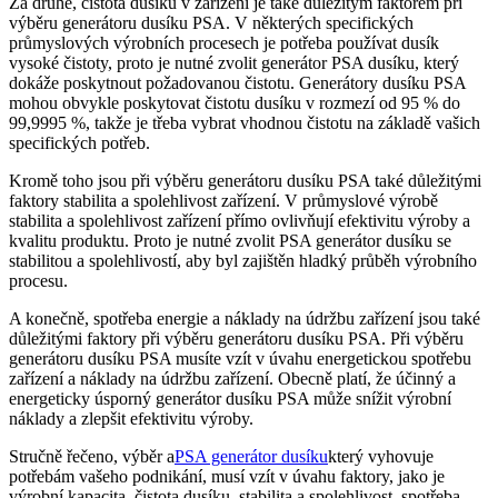
Za druhé, čistota dusíku v zařízení je také důležitým faktorem při
výběru generátoru dusíku PSA. V některých specifických
průmyslových výrobních procesech je potřeba používat dusík
vysoké čistoty, proto je nutné zvolit generátor PSA dusíku, který
dokáže poskytnout požadovanou čistotu. Generátory dusíku PSA
mohou obvykle poskytovat čistotu dusíku v rozmezí od 95 % do
99,9995 %, takže je třeba vybrat vhodnou čistotu na základě vašich
specifických potřeb.
Kromě toho jsou při výběru generátoru dusíku PSA také důležitými
faktory stabilita a spolehlivost zařízení. V průmyslové výrobě
stabilita a spolehlivost zařízení přímo ovlivňují efektivitu výroby a
kvalitu produktu. Proto je nutné zvolit PSA generátor dusíku se
stabilitou a spolehlivostí, aby byl zajištěn hladký průběh výrobního
procesu.
A konečně, spotřeba energie a náklady na údržbu zařízení jsou také
důležitými faktory při výběru generátoru dusíku PSA. Při výběru
generátoru dusíku PSA musíte vzít v úvahu energetickou spotřebu
zařízení a náklady na údržbu zařízení. Obecně platí, že účinný a
energeticky úsporný generátor dusíku PSA může snížit výrobní
náklady a zlepšit efektivitu výroby.
Stručně řečeno, výběr a
PSA generátor dusíku
který vyhovuje
potřebám vašeho podnikání, musí vzít v úvahu faktory, jako je
výrobní kapacita, čistota dusíku, stabilita a spolehlivost, spotřeba