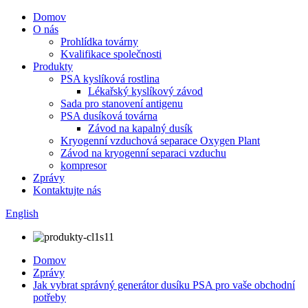
Domov
O nás
Prohlídka továrny
Kvalifikace společnosti
Produkty
PSA kyslíková rostlina
Lékařský kyslíkový závod
Sada pro stanovení antigenu
PSA dusíková továrna
Závod na kapalný dusík
Kryogenní vzduchová separace Oxygen Plant
Závod na kryogenní separaci vzduchu
kompresor
Zprávy
Kontaktujte nás
English
Domov
Zprávy
Jak vybrat správný generátor dusíku PSA pro vaše obchodní
potřeby