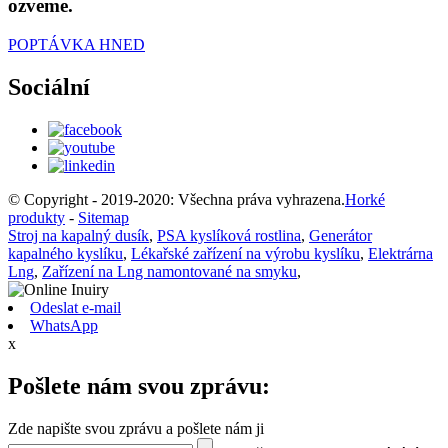
ozveme.
POPTÁVKA HNED
Sociální
© Copyright - 2019-2020: Všechna práva vyhrazena.
Horké
produkty
-
Sitemap
Stroj na kapalný dusík
,
PSA kyslíková rostlina
,
Generátor
kapalného kyslíku
,
Lékařské zařízení na výrobu kyslíku
,
Elektrárna
Lng
,
Zařízení na Lng namontované na smyku
,
Odeslat e-mail
WhatsApp
x
Pošlete nám svou zprávu:
Zde napište svou zprávu a pošlete nám ji