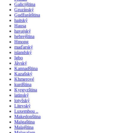
Galicijština
Gruzínský
Gudžarátština
haitský
Hausa
havajský
hebrejština
Hmong
maďarský
islandský
Igbo
Jávský
Kannadština
Kazašský
Khmerové
kurdština
Kyrgyzština
latinský
lotyšský
Litevský
Luxembou ..
Makedonština
Malgaština
Malajština
Malayalam