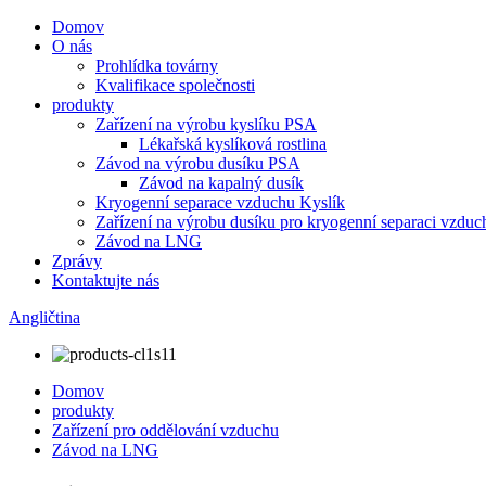
Domov
O nás
Prohlídka továrny
Kvalifikace společnosti
produkty
Zařízení na výrobu kyslíku PSA
Lékařská kyslíková rostlina
Závod na výrobu dusíku PSA
Závod na kapalný dusík
Kryogenní separace vzduchu Kyslík
Zařízení na výrobu dusíku pro kryogenní separaci vzduc
Závod na LNG
Zprávy
Kontaktujte nás
Angličtina
Domov
produkty
Zařízení pro oddělování vzduchu
Závod na LNG