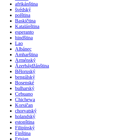
afrikánština
švédský
polština
Baskičtina
Katalánština
esperanto
hindština
Lao
Albánec
Amharština
Arménský
Ázerbájdžánština
Běloruský
bengálský
Bosenské
bulharský
Cebuano
Chichewa
Korsičan
chorvatský
holandský
estonština
Filipínský
Finština
Frisian