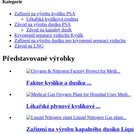
Kategorie
Zařízení na výrobu kyslíku PSA
Lékařská kyslíková rostlina
Závod na výrobu dusíku PSA
Závod na kapalný dusík
Kryogenní separace vzduchu Kyslík
Zařízení na výrobu dusíku pro kryogenní separaci vzduchu
Závod na LNG
Představované výrobky
Faktor kyslíku a dusíku ...
Lékařské plynové kyslíkové ...
Zařízení na výrobu kapalného dusíku Liqui 