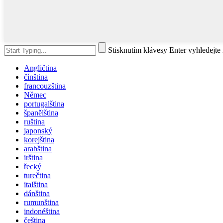
Stisknutím klávesy Enter vyhledejt
Angličtina
čínština
francouzština
Němec
portugalština
španělština
ruština
japonský
korejština
arabština
irština
řecký
turečtina
italština
dánština
rumunština
indonéština
čeština